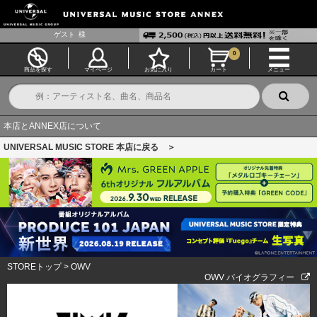
ゲスト
様
0
商品を探す
マイページ
お気に入り
カート
メニュー
本店とANNEX店について
UNIVERSAL MUSIC STORE 本店に戻る ＞
STOREトップ
>
OWV
OWV バイオグラフィー