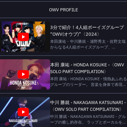
OWV PROFILE
3分で紹介！4人組ボーイズグループ
“OWV(オウブ)”〈2024〉
本田康祐・中川勝就・浦野秀太・佐野文哉
からなる4人組ボーイズグループ、
OWV（オウブ）。 グループ名「OWV」に
は、“Our only Way to get Victory ～勝利を
掴む僕たちだけの道～”という意味が込め
本田 康祐 - HONDA KOSUKE -〈OWV
られており、唯一無二の存在としてこの世
SOLO PART COMPILATION〉
界で勝利を掴むというメンバーの強い想い
本田 康祐 - HONDA KOSUKE - 情熱あふれる
が表されている。 2020年9月30日に1st
グループのリーダー。 音楽を身体で表現す
single『UBA UBA』でメジャーデビュー。
るしなやかで力強いダンスが武器。 振り付
2025年4月6日には、結成5周年を記念した
けやライブのプロデュースも担当してい
ワンマンライブ「OWV 5th Anniversary
る。 生年月日：1995年4月11日 出身：福島
中川 勝就 - NAKAGAWA KATSUNARI -
LIV...
県 血液型：A型 身長：175cm メンバーカラ
〈OWV SOLO PART COMPILATION〉
ー：赤 趣味：映画鑑賞、ガチャガチャ、ゲ
中川 勝就 - NAKAGAWA KATSUNARI - グル
ーム、仮面ライダー、ガンダム、 アニメ
ープの癒し的存在。 ラップとボーカルをこ
（ドラゴンボール、ポケモン等） 特技：映