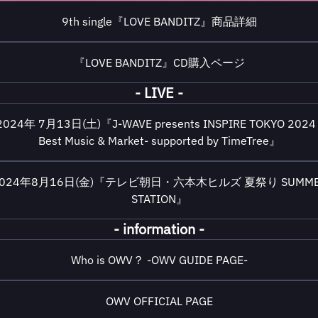
9th single『LOVE BANDITZ』商品詳細
『LOVE BANDITZ』CD購入ページ
- LIVE -
2024年 7月13日(土)『J-WAVE presents INSPIRE TOKYO 2024 
Best Music & Market- supported by TimeTree』
2024年8月16日(金)『テレビ朝日・六本木ヒルズ 夏祭り SUMME
STATION』
- information -
Who is OWV？ -OWV GUIDE PAGE-
OWV OFFICIAL PAGE